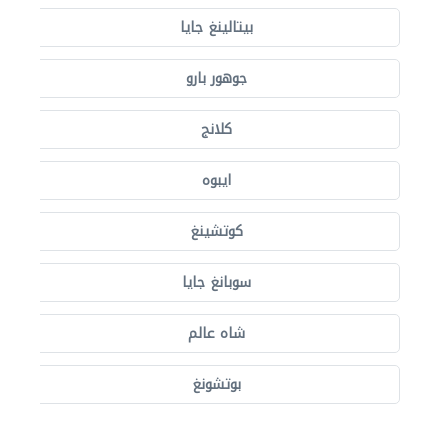
بيتالينغ جايا
جوهور بارو
كلانج
ايبوه
كوتشينغ
سوبانغ جايا
شاه عالم
بوتشونغ