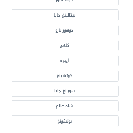
كوالالمبور
بيتالينغ جايا
جوهور بارو
كلانج
ايبوه
كوتشينغ
سوبانغ جايا
شاه عالم
بوتشونغ