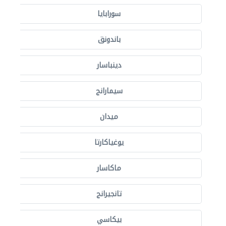
سورابايا
باندونق
دينباسار
سيمارانج
ميدان
يوغياكارتا
ماكاسار
تانجيرانج
بيكاسي