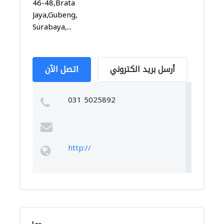
46-48,Brata
Jaya,Gubeng,
Surabaya,...
أرسل بريد الكتروني
اتصل الآن
031 5025892
http://