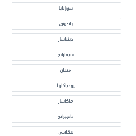
سورابايا
باندونق
دينباسار
سيمارانج
ميدان
يوغياكارتا
ماكاسار
تانجيرانج
بيكاسي