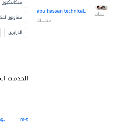
ميكانيكيون
abu hassan technical..
صيانة
مقاولون لمك
مكيفات
الدرابزين
الخدمات ال
g..
m-three building materials
موردو مواد البناء