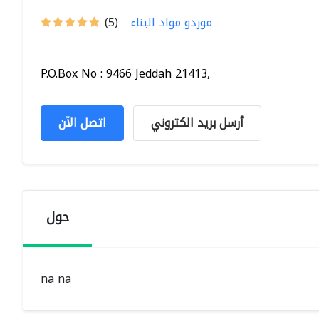
موردو مواد البناء
(5)
P.O.Box No : 9466 Jeddah 21413,
أرسل بريد الكتروني
اتصل الآن
حول
na na