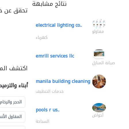
نتائج مشابهة
تحقق عن خد
electrical lighting co..
مقاولو
كهرباء
emrill services llc
صيانة المنازل
اكتشف المزي
manila building cleaning
أبناء والترمي
خدمات التنظيف
الحجر والرخام
pools r us..
أحواض
المقاول الأن
السباحة