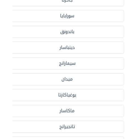
جاكرتا
سورابايا
باندونق
دينباسار
سيمارانج
ميدان
يوغياكارتا
ماكاسار
تانجيرانج