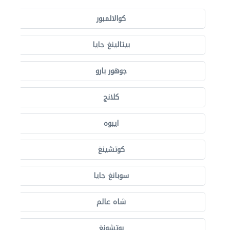
كوالالمبور
بيتالينغ جايا
جوهور بارو
كلانج
ايبوه
كوتشينغ
سوبانغ جايا
شاه عالم
بوتشونغ