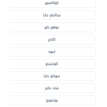
كوالالمبور
بيتالينغ جايا
جوهور بارو
كلانج
ايبوه
كوتشينغ
سوبانغ جايا
شاه عالم
بوتشونغ