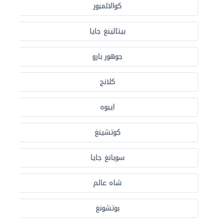
كوالالمبور
بيتالينغ جايا
جوهور بارو
كلانج
ايبوه
كوتشينغ
سوبانغ جايا
شاه عالم
بوتشونغ