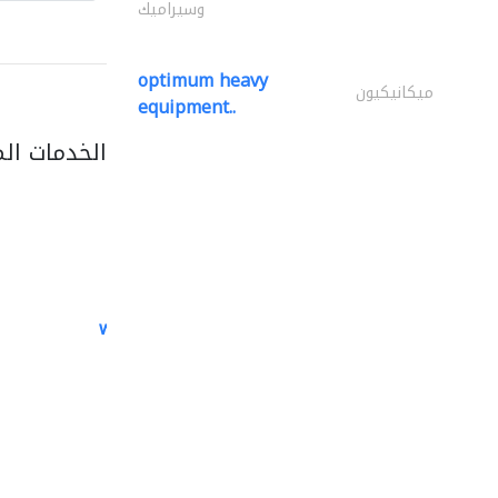
وسيراميك
optimum heavy
ميكانيكيون
equipment..
الخدمات ال
white arch general..
الصيانة الكهربائية