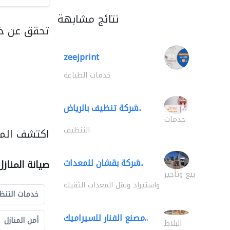
نتائج مشابهة
تحقق عن خد
zeejprint
خدمات الطباعة
شركة تنظيف بالرياض..
خدمات
التنظيف
اكتشف المزي
شركة بقشان للمعدات..
صيانة المناز
بيع وتأجير
واستيراد ونقل المعدات الثقيلة
خدمات التنظ
مصنع الفنار للسيراميك..
أمن المنازل
البلاط