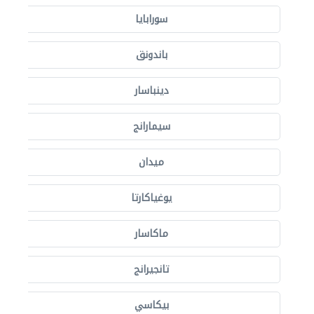
سورابايا
باندونق
دينباسار
سيمارانج
ميدان
يوغياكارتا
ماكاسار
تانجيرانج
بيكاسي