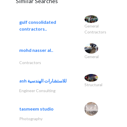
Similar Searches
gulf consolidated
General
contractors..
Contractors
mohd nasser al..
General
Contractors
ash للاستشارات الهندسية
Structural
Engineer Consulting
tasmeem studio
Photography