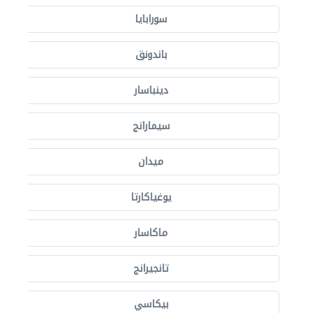
سورابايا
باندونق
دينباسار
سيمارانج
ميدان
يوغياكارتا
ماكاسار
تانجيرانج
بيكاسي