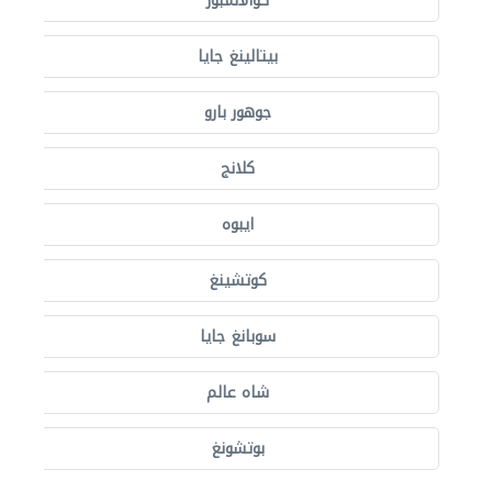
كوالالمبور
بيتالينغ جايا
جوهور بارو
كلانج
ايبوه
كوتشينغ
سوبانغ جايا
شاه عالم
بوتشونغ