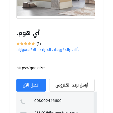
.آي هوم
(5)
الأثاث والمفروشات المنزلية
-
الاكسسوارات
https://goo.gl/maps/uD7r3Ki3V2c6xE3h9
أرسل بريد الكتروني
اتصل الآن
008002446600
ALLCC@ihomestore.com