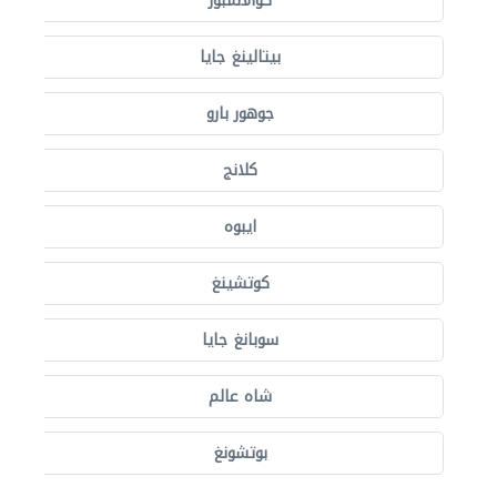
كوالالمبور
بيتالينغ جايا
جوهور بارو
كلانج
ايبوه
كوتشينغ
سوبانغ جايا
شاه عالم
بوتشونغ