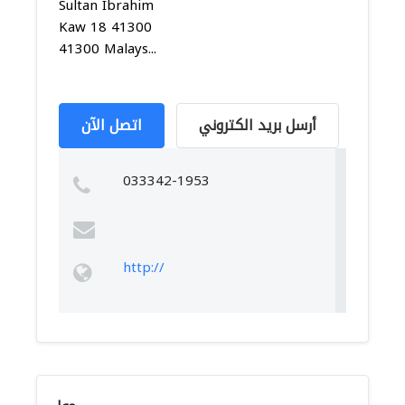
Sultan Ibrahim
Kaw 18 41300
41300 Malays...
أرسل بريد الكتروني
اتصل الآن
033342-1953
http://