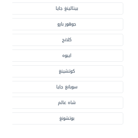
بيتالينغ جايا
جوهور بارو
كلانج
ايبوه
كوتشينغ
سوبانغ جايا
شاه عالم
بوتشونغ