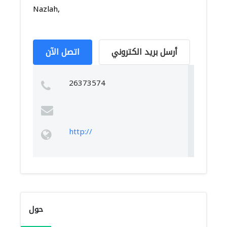
Nazlah,
أرسل بريد الكتروني
اتصل الآن
26373574
http://
حول