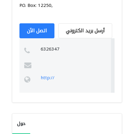
P.O. Box: 12250,
أرسل بريد الكتروني
اتصل الآن
6326347
http://
حول