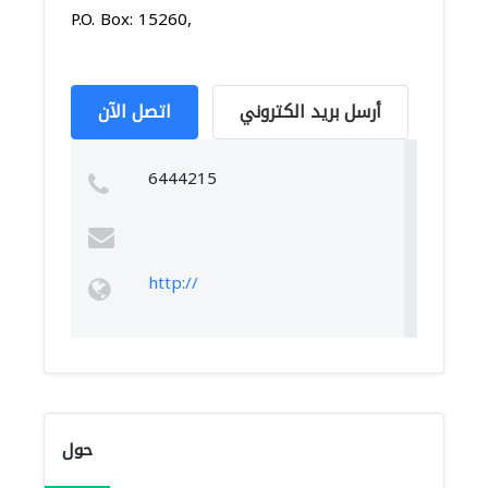
P.O. Box: 15260,
أرسل بريد الكتروني
اتصل الآن
6444215
http://
حول