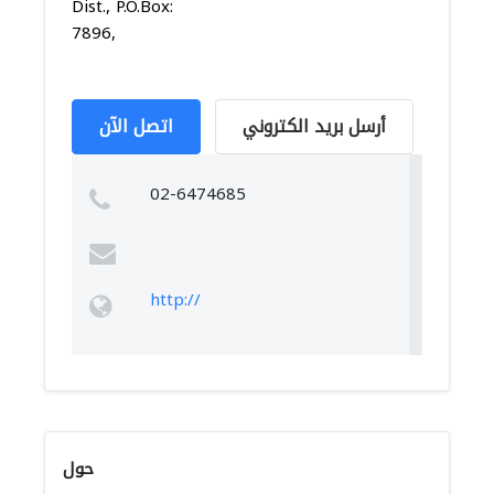
Dist., P.O.Box:
7896,
أرسل بريد الكتروني
اتصل الآن
02-6474685
http://
حول