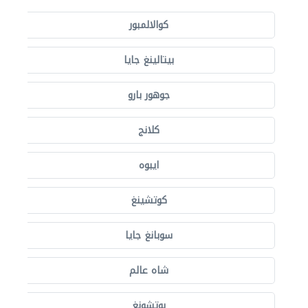
كوالالمبور
بيتالينغ جايا
جوهور بارو
كلانج
ايبوه
كوتشينغ
سوبانغ جايا
شاه عالم
بوتشونغ