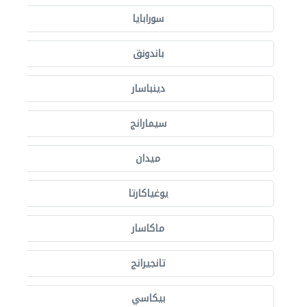
سورابايا
باندونق
دينباسار
سيمارانج
ميدان
يوغياكارتا
ماكاسار
تانجيرانج
بيكاسي