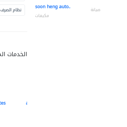
soon heng auto..
صيانة
نظام الصرف
مكيفات
الخدمات ال
tes
accurate bldh cont..
كبار المقاوليين