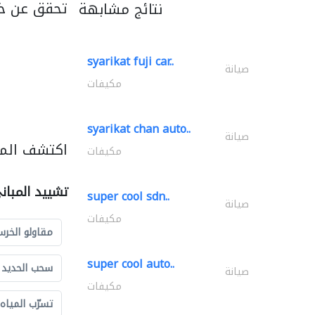
تحقق عن خد
نتائج مشابهة
syarikat fuji car..
صيانة
مكيفات
syarikat chan auto..
صيانة
اكتشف المز
مكيفات
تشييد المبان
super cool sdn..
صيانة
مكيفات
مقاولو الخرس
super cool auto..
سحب الحديد و
صيانة
مكيفات
تسرّب المياه