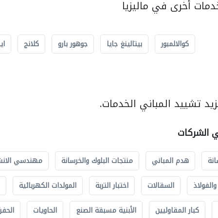
مات أخرى في ماليزيا
كوالالمبور
بيتالينغ جايا
جوهور بارو
كلانج
اي
يد تشييد المباني الخدمات.
ي الشركات
انة
هدم المباني
منتجات البلوك والخرسانة
مهندسي الانش
الفولاذ
السقالات
اختبار التربة
المولدات الكهربائية
كبار المقاوليين
الأبنية مسبقة الصنع
الحاويات
الحفري