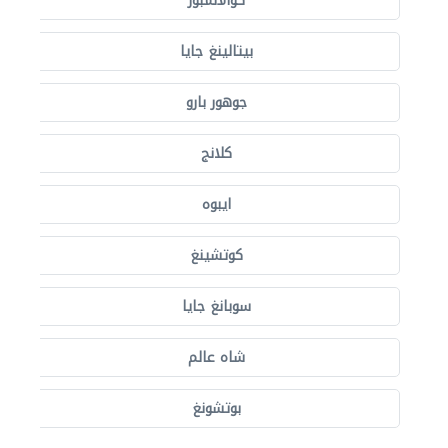
كوالالمبور
بيتالينغ جايا
جوهور بارو
كلانج
ايبوه
كوتشينغ
سوبانغ جايا
شاه عالم
بوتشونغ