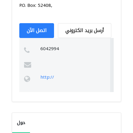
P.O. Box: 52408,
أرسل بريد الكتروني
اتصل الآن
6042994
http://
حول