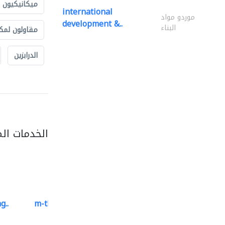
ميكانيكيون
international
موردو مواد
development &..
البناء
مقاولون لمك
الدرابزين
الخدمات ال
g..
m-three building materials
موردو مواد البناء