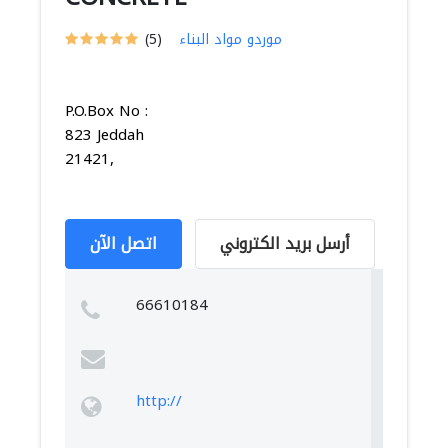
موردو مواد البناء
(5)
P.O.Box No :
823 Jeddah
21421,
أرسل بريد الكتروني
اتصل الآن
66610184
http://