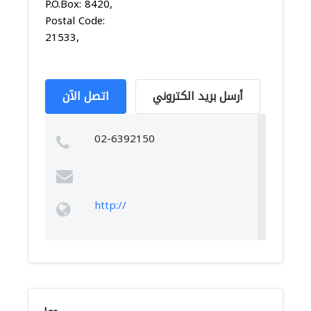
P.O.Box: 8420,
Postal Code:
21533,
أرسل بريد الكتروني
اتصل الآن
02-6392150
http://