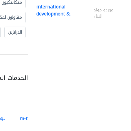
ميكانيكيون
international
موردو مواد
development &..
البناء
مقاولون لمك
الدرابزين
الخدمات ال
g..
m-three building materials
موردو مواد البناء