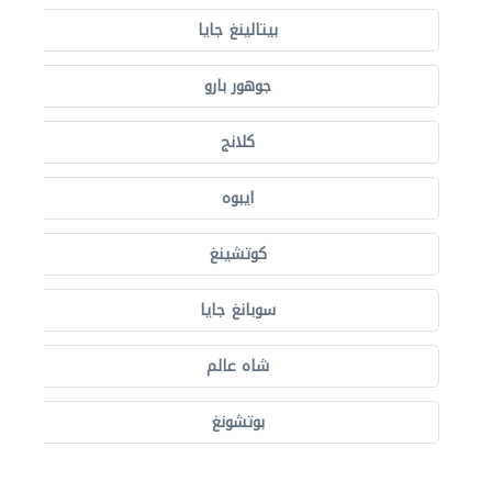
بيتالينغ جايا
جوهور بارو
كلانج
ايبوه
كوتشينغ
سوبانغ جايا
شاه عالم
بوتشونغ