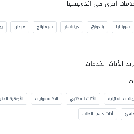
مات أخرى في اندونيسيا
سورابايا
باندونق
دينباسار
سيمارانج
ميدان
يو
د الأثاث الخدمات.
ات
وشات المنزلية
الأثاث المكتبي
الاكسسوارات
الأجهزة المنز
دافئ
أثاث حسب الطلب