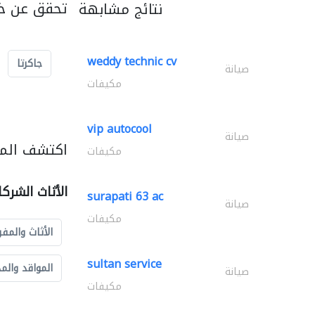
تحقق عن خد
نتائج مشابهة
weddy technic cv
جاكرتا
صيانة
مكيفات
vip autocool
صيانة
اكتشف المزي
مكيفات
الأثاث الشرك
surapati 63 ac
صيانة
مكيفات
الأثاث والمفر
sultan service
المواقد والم
صيانة
مكيفات