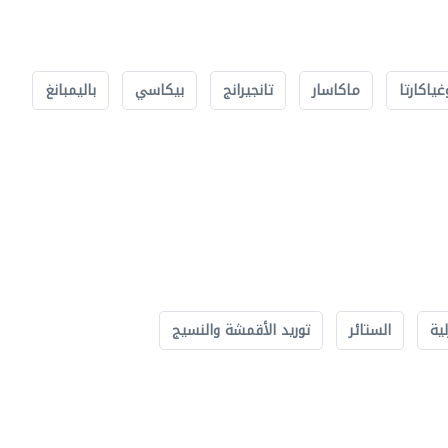
غياكارتا
ماكاسار
تانجيرانج
بيكاسي
باليمبانغ
لية
الستائر
توريد الأقمشة والنسيج