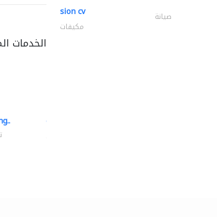
sion cv
صيانة
مكيفات
الخدمات ال
g..
chrysels decore llc
توريد الأقمشة والنسيج
ت