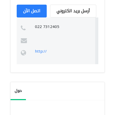
أرسل بريد الكتروني
اتصل الآن
022 7312405
http://
حول