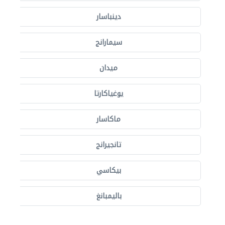
دينباسار
سيمارانج
ميدان
يوغياكارتا
ماكاسار
تانجيرانج
بيكاسي
باليمبانغ