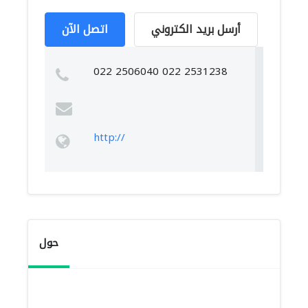
أرسل بريد الكتروني
اتصل الآن
022 2506040 022 2531238
http://
حول