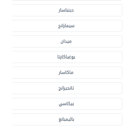
دينباسار
سيمارانج
ميدان
يوغياكارتا
ماكاسار
تانجيرانج
بيكاسي
باليمبانغ