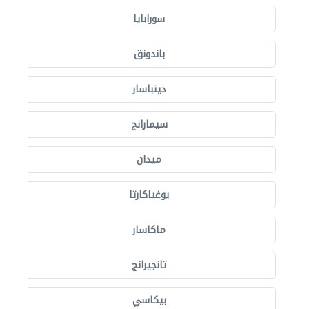
سورابايا
باندونق
دينباسار
سيمارانج
ميدان
يوغياكارتا
ماكاسار
تانجيرانج
بيكاسي