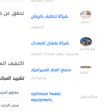
خدمات الطباعة
تحقق عن خد
شركة تنظيف بالرياض..
خدمات
التنظيف
شركة بقشان للمعدات..
بيع وتأجير
واستيراد ونقل المعدات الثقيلة
اكتشف المز
مصنع الفنار للسيراميك..
البلاط
تشييد المبان
وسيراميك
مقاولو الخرس
optimum heavy
ميكانيكيون
equipment..
سحب الحديد و