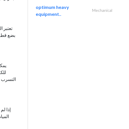
optimum heavy
Mechanical
equipment..
تعتبر ا
يمك
للك
التسرب ا
إذا ل
الميا