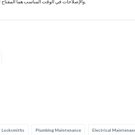
والإصلاحات في الوقت المناسب هما المفتاح لتقليل تأثير تسرب المياه على الممتلكات الخاصة بك ومحفظتك.
Locksmiths
Plumbing Maintenance
Electrical Maintenan