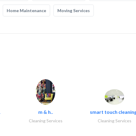
Home Maintenance
Moving Services
.
m & h..
smart touch cleaning
Cleaning Services
Cleaning Services