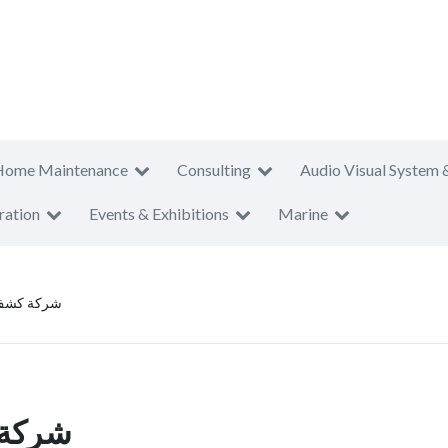
Home Maintenance
Consulting
Audio Visual System 
ration
Events & Exhibitions
Marine
شركة كشف ت
شركة 