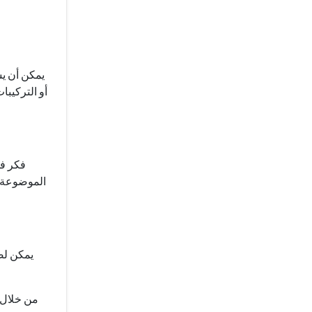
يمكن أن يس
أو التركيبا
فكر ف
الموضوعة ب
يمكن لض
ض
من خلال ت