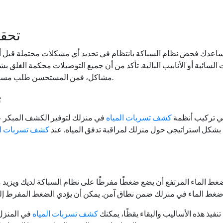
1. ت
اعدك فحص نظام السباكة بانتظام في تحديد أي مشكلات محتملة قبل أن 
ت السائبة أو الأنابيب البالية. تأكد من أن جميع التوصيلات محكمة الغل
المهنية لإصلاحها على الفور.
مشاكل، فمن المستحسن طلب مسا
2
ي تركيب أنظمة
كشف تسربات المياه
في منزلك لتوفير الكشف المبكر ع
شكل استراتيجي حول منزلك لمراقبة تدفق المياه. عند
كشف تسربات ال
غط الماء المرتفع أن يضع ضغطًا مفرطًا على نظام السباكة لديك ويزي
غط الماء في منزلك ضمن نطاق آمن. يمكن أن يؤدي الضغط المفرط إلى انفجار الأنابيب أو إضع
نفيذ هذه الأساليب والبقاء يقظًا، يمكنك
كشف تسربات المياه
في المنزل 