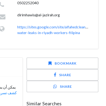
0502252040
dirimhawis@al-jazirah.org
https://sites.google.com/site/alfahedclean/detect-
water-leaks-in-riyadh-workers-filipina
BOOKMARK
SHARE
SHARE
يمكن أن يش
كشف تسربات
Similar Searches