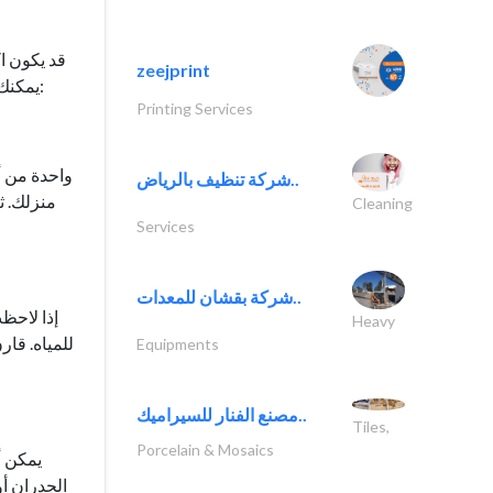
قد يكون ا
zeejprint
:
يمكنك 
Printing Services
واحدة من أ
شركة تنظيف بالرياض..
منزلك. ث
Cleaning
Services
شركة بقشان للمعدات..
إذا لاحظ
Heavy
للمياه. قار
Equipments
مصنع الفنار للسيراميك..
Tiles,
Porcelain & Mosaics
يمكن أ
الجدران أو