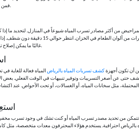
فمن الضروري إجراء مزيد من التحقيق ومعالجة المشكلة على الفور.
لمراحيض من أكثر مصادر تسرب المياه شيوعاً في المنازل. لتحديد ما إذ
بضع قطرات من ألوان الطعام في الخزا
غالبًا ما يمكن إصلاح تسربات المراحيض بسهولة عن طريق استبدال الزعنفة أو الختم.
5.
ن أن تكون أجهزة
كشف تسربات المياه بالرياض
المياه فعالة للغاية في ت
شف حتى عن أصغر التسريبات وتوفير تنبيهات في الوقت الفعلي. بعض ا
لمحتملة، مثل سخانات المياه، أو الغسالات، أو تحت الأحواض. عند اكتشا
6. اس
م تتمكن من تحديد مصدر تسرب المياه أو كنت تشك في وجود تسرب مخف
ه بالرياض احترافية. يستخدم هؤلاء المحترفون معدات متخصصة، مثل كا