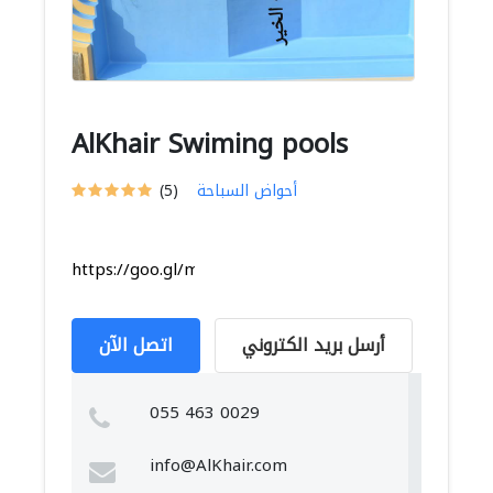
AlKhair Swiming pools
أحواض السباحة
(5)
https://goo.gl/maps/LfHsM8p5FrQKR9LR8
أرسل بريد الكتروني
اتصل الآن
055 463 0029
info@AlKhair.com