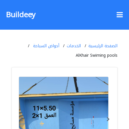
Buildeey
الصفحة الرئيسية
الخدمات
أحواض السباحة
AlKhair Swiming pools