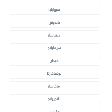
سورابايا
باندونق
دينباسار
سيمارانج
ميدان
يوغياكارتا
ماكاسار
تانجيرانج
بيكاسي