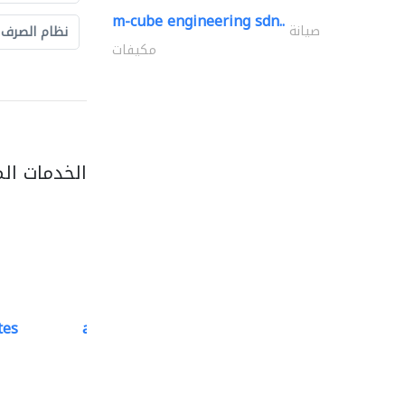
m-cube engineering sdn..
صيانة
نظام الصرف
مكيفات
الخدمات ال
tes
accurate bldh cont..
كبار المقاوليين