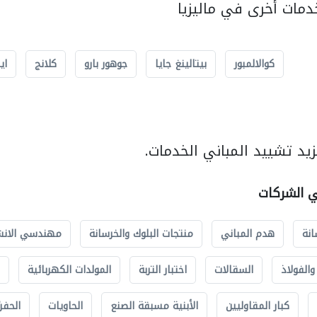
مات أخرى في ماليزيا
كوالالمبور
بيتالينغ جايا
جوهور بارو
كلانج
اي
يد تشييد المباني الخدمات.
ي الشركات
انة
هدم المباني
منتجات البلوك والخرسانة
مهندسي الانش
الفولاذ
السقالات
اختبار التربة
المولدات الكهربائية
كبار المقاوليين
الأبنية مسبقة الصنع
الحاويات
الحفري