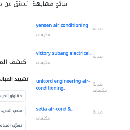
تحقق عن خد
نتائج مشابهة
yensen air conditioning
صيانة
مكيفات
victory subang electrical..
صيانة
اكتشف المز
مكيفات
تشييد المبان
unicord engineering air-
صيانة
conditioning..
مكيفات
مقاولو الخرس
setia air-cond &..
سحب الحديد و
صيانة
مكيفات
تسرّب المياه