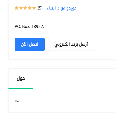
موردو مواد البناء
(5)
P.O. Box: 18922,
أرسل بريد الكتروني
اتصل الآن
حول
na