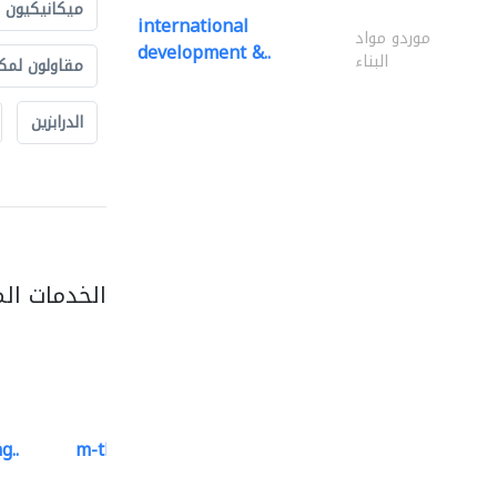
ميكانيكيون
international
موردو مواد
development &..
البناء
مقاولون لمك
الدرابزين
الخدمات ال
g..
m-three building materials
موردو مواد البناء