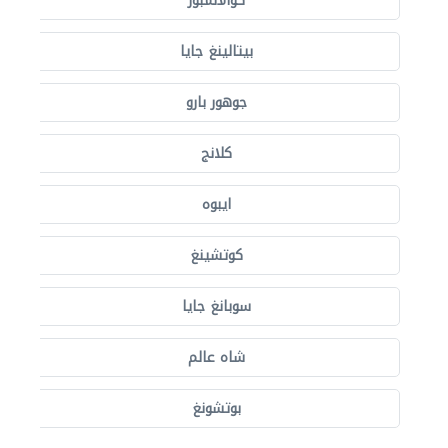
كوالالمبور
بيتالينغ جايا
جوهور بارو
كلانج
ايبوه
كوتشينغ
سوبانغ جايا
شاه عالم
بوتشونغ