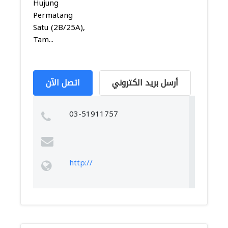
Hujung
Permatang
Satu (2B/25A),
Tam...
أرسل بريد الكتروني
اتصل الآن
03-51911757
http://