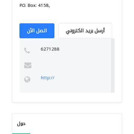
P.O. Box: 4158,
أرسل بريد الكتروني
اتصل الآن
6271288
http://
حول