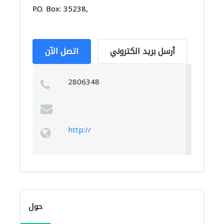
P.O. Box: 35238,
أرسل بريد الكتروني
اتصل الآن
2806348
http://
حول