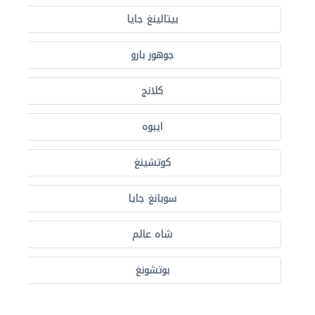
بيتالينغ جايا
جوهور بارو
كلانج
ايبوه
كوتشينغ
سوبانغ جايا
شاه عالم
بوتشونغ