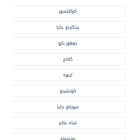
كوالالمبور
بيتالينغ جايا
جوهور بارو
كلانج
ايبوه
كوتشينغ
سوبانغ جايا
شاه عالم
بوتشونغ