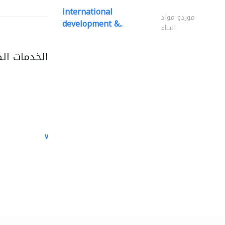
international
موردو مواد
development &..
البناء
الخدمات ال
white arch general..
الصيانة الكهربائية