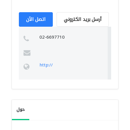
أرسل بريد الكتروني
اتصل الآن
02-6697710
http://
حول