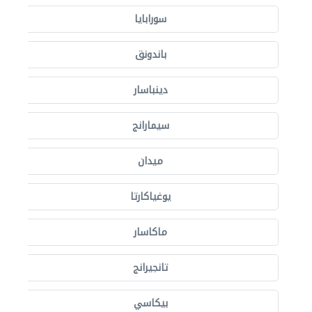
سورابايا
باندونق
دينباسار
سيمارانج
ميدان
يوغياكارتا
ماكاسار
تانجيرانج
بيكاسي