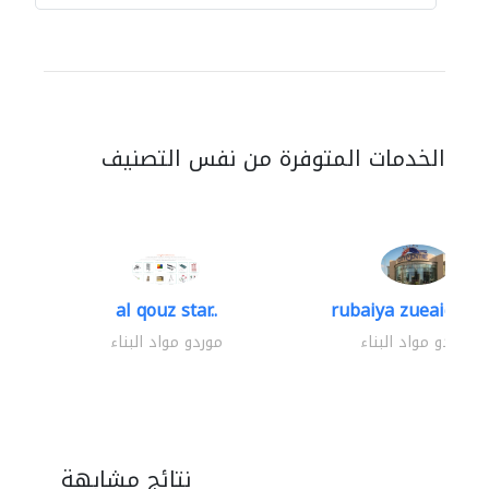
الخدمات المتوفرة من نفس التصنيف
al qouz star..
rubaiya zueaid bldg
موردو مواد البناء
موردو مواد البناء
نتائج مشابهة