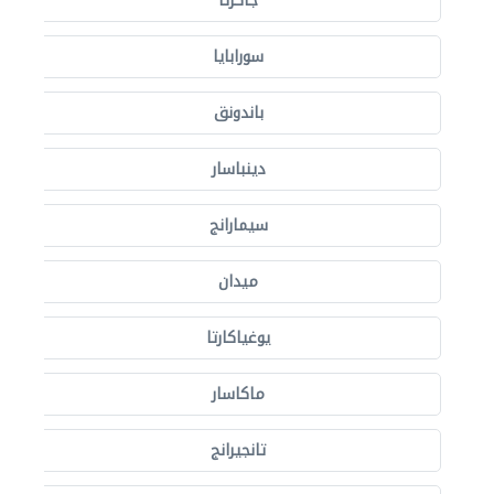
جاكرتا
سورابايا
باندونق
دينباسار
سيمارانج
ميدان
يوغياكارتا
ماكاسار
تانجيرانج